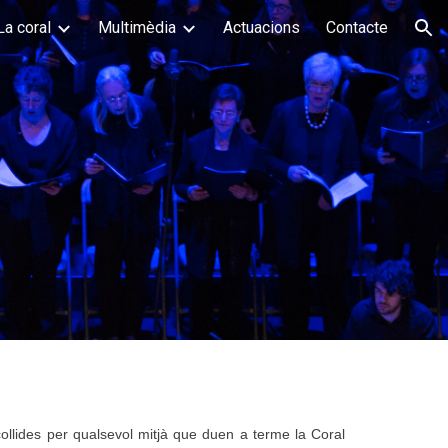
La coral
Multimèdia
Actuacions
Contacte
ion
ollides per qualsevol mitjà que duen a terme la Coral