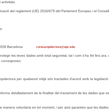
activitats.
plicació del reglament (UE) 2016/679 del Parlament Europeu i el Consel
és:
 08028 Barcelona
coral.arquitectura@upc.edu
tegir les teves dades amb total seguretat, tal i com s’ha fet fins ara,
s corresponen.
uitectura per qualsevol mitjà són tractades d’acord amb la legislació
informa detalladament de la finalitat del tractament de les dades que e
 manera voluntària en tot moment, i per això garanteix que les dades p