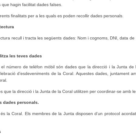
 que hagin facilitat dades falses.
erents finalitats per a les quals es poden recollir dades personals.
itectura
ctura recull i tracta les següents dades: Nom i cognoms, DNI, data d
ilitza les teves dades
 el número de telèfon mòbil són dades que la direcció i la Junta de la 
celebració d’esdeveniments de la Coral. Aquestes dades, juntament a
ral.
 que la direcció i la Junta de la Coral utilitzen per coordinar-se amb le
es dades personals.
 és la Coral. Els membres de la Junta disposen d’un protocol acordat 
s