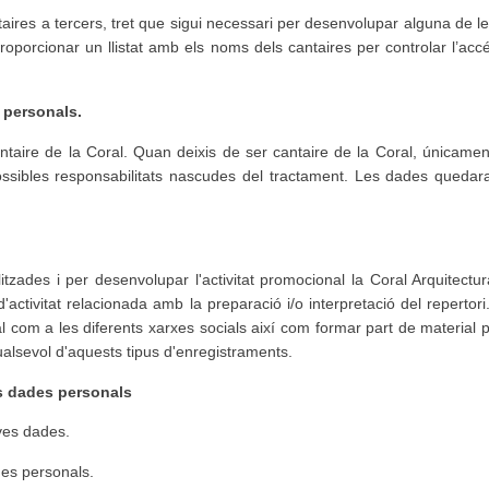
aires a tercers, tret que sigui necessari per desenvolupar alguna de le
oporcionar un llistat amb els noms dels cantaires per controlar l’accé
 personals.
aire de la Coral. Quan deixis de ser cantaire de la Coral, únicamen
 possibles responsabilitats nascudes del tractament. Les dades quedar
litzades i per desenvolupar l'activitat promocional la Coral Arquitectu
d'activitat relacionada amb la preparació i/o interpretació del reperto
l com a les diferents xarxes socials així com formar part de material pu
alsevol d'aquests tipus d'enregistraments.
ves dades personals
eves dades.
dades personals.