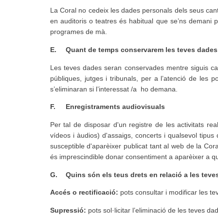
La Coral no cedeix les dades personals dels seus cant
en auditoris o teatres és habitual que se’ns demani pr
programes de mà.
E.
Quant de temps conservarem les teves dades
Les teves dades seran conservades mentre siguis cant
públiques, jutges i tribunals, per a l’atenció de les
s’eliminaran si l’interessat /a ho demana.
F.
Enregistraments audiovisuals
Per tal de disposar d'un registre de les activitats rea
vídeos i àudios) d'assaigs, concerts i qualsevol tipus 
susceptible d'aparèixer publicat tant al web de la Cora
és imprescindible donar consentiment a aparèixer a qu
G.
Quins són els teus drets en relació a les te
Accés o rectificació:
pots consultar i modificar les t
Supressió:
pots sol·licitar l’eliminació de les teves 