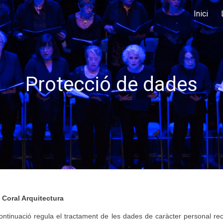
Inici
ip to main content
Skip to navigat
Protecció de dades
a Coral Arquitectura
ntinuació regula el tractament de les dades de caràcter personal rec