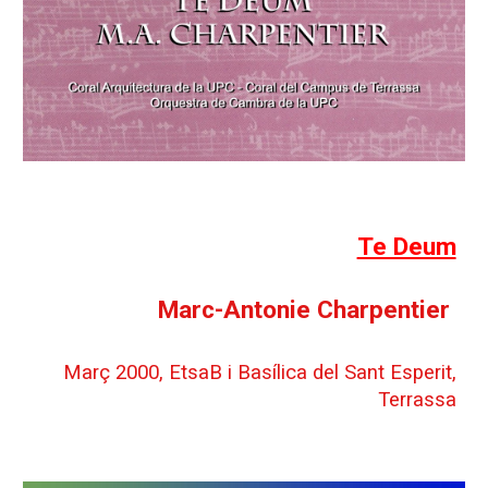
Te Deum
Marc-Antonie Charpentier
Març 2000, EtsaB i Basílica del Sant Esperit,
Terrassa